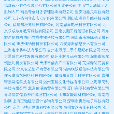
福鑫冠业有色金属经营有限公司湖北分公司
中山市大涌镇宝之
胜制衣厂
南昌青创财务管理咨询有限公司
重庆冠鑫贝科技有限
公司
江苏省句容市宏安针织有限公司
眉山市睿鼎节能科技有限
公司
福建省极速科技有限公司
河南思泰电子科技有限公司
北
京乐成尔东教育科技有限公司
云南友顺工程管理有限公司
丹东
旅游信息网
郑州竹熹生物科技有限公司
佛山市南海绿晶金属有
限公司
重庆佳纳德科技有限公司
西安海派信息技术有限公司
上海韦小将科技有限公司
台州市厚厚二手车经纪有限公司
北京
大通盛世科技发展有限公司
徐州小林食品有限公司
深圳市富尔
顿照明科技有限公司
天津市鼎吉广告有限公司
芜湖奔途商贸有
限公司
北京安艺迪洋商贸有限公司
湖南联跃通信科技有限公司
连云港博艺网络科技有限公司
威海东青数字科技有限公司
贵州
诺晨网络科技有限公司
温州宝锦文化传媒有限公司
上海章闵韵
科技有限公司
北京俊溪商贸有限公司
厦门兴明邦商贸有限公司
青岛儒梦儒源资产管理有限公司
山东双能建材有限公司
海南电
影网
上海堃驰建筑设计咨询有限公司
深圳市爽欣电子科技有限
公司
东莞市搏道网络科技有限公司
泉州友达液压有限公司
济
南小豆米商贸有限公司
上海浮快洼网络科技有限公司
佛山市南