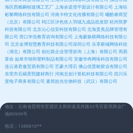
海区西樵嗣桢玻璃工艺厂
上海余诺澄平面设计有限公司
上海钰
彬黎网络科技有限公司
河南卡特文化传播有限公司
曦酷睿商贸
（北京）有限公司
鸠江区汐色依人羽绒九成品批发部
杭州简梦
科技有限公司
北京沁心信安科技有限公司
北海贵美品牌管理有
限公司
营口华浩教育咨询有限公司
上海蒙焕棋网络科技有限公
司
北京金博智慧教育科技有限公司深圳公司
乐享蕲城网络科技
（湖北）有限公司
创社路企业管理咨询（上海）有限公司
周易
算命
如皋市锦和塑料制品有限公司
安徽华冉网络科技有限公司
连云港君傲贸易有限公司
艺豪大理石
佛山优普耐胶业有限公司
东莞市石碣景熙建材商行
河南北创计算机科技有限公司
四川乐
度电子商务有限公司
素简拾光生物科技（武汉）有限公司
地址：云南省昆明市官渡区太和街道吴井路32号百富琪商业广
场B0909号
电话：1388810**